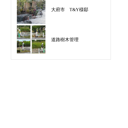
大府市 T&Y様邸
道路樹木管理
道路樹木管理
道路樹木管理
大府市 T&Y様邸
ふれ愛サポートセンター