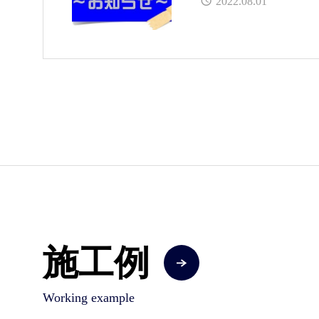
2022.08.01
施工例
Working example